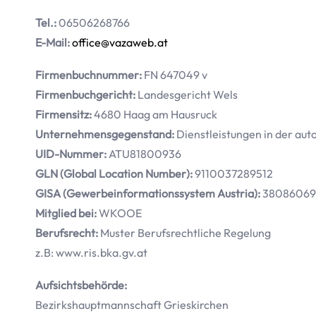
Tel.:
06506268766
E-Mail:
office@vazaweb.at
Firmenbuchnummer:
FN 647049 v
Firmenbuchgericht:
Landesgericht Wels
Firmensitz:
4680 Haag am Hausruck
Unternehmensgegenstand:
Dienstleistungen in der au
UID-Nummer:
ATU81800936
GLN (Global Location Number):
9110037289512
GISA (Gewerbeinformationssystem Austria):
38086069
Mitglied bei:
WKOOE
Berufsrecht:
Muster Berufsrechtliche Regelung
z.B: www.ris.bka.gv.at
Aufsichtsbehörde:
Bezirkshauptmannschaft Grieskirchen