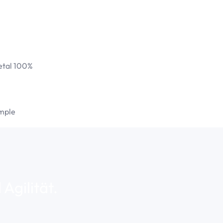
etal 100%
mple
Agilität.